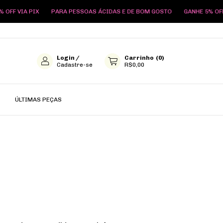
OFF VIA PIX
PARA PESSOAS ÁCIDAS E DE BOM GOSTO
GANHE 5% OFF V
Login
/
Carrinho
(
0
)
Cadastre-se
R$0,00
ÚLTIMAS PEÇAS