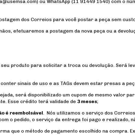
la@usemsa.com
) ou WhatsApp (11 91449 1540) com o núm
ostagem dos Correios para você postar a peça sem cust
mãos, efetuaremos a postagem da nova peça ou a devoluç
seu produto para solicitar a troca ou devolução. Será l
e conter sinais de uso e as TAGs devem estar presas a p
esejada, será disponibilizado um cupom de mesmo valor pa
nte. Esse crédito terá validade de
3 meses
;
ão é
reembolsável
. Nós utilizamos o serviço dos Correio
 com o pedido, o serviço da entrega foi pago e realizado, 
ma que o método de pagamento escolhido na compra. Ex: s