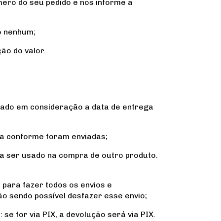
ero do seu pedido e nos informe a
o nenhum;
ão do valor.
evado em consideração a data de entrega
eça conforme foram enviadas;
ra ser usado na compra de outro produto.
s para fazer todos os envios e
não sendo possível desfazer esse envio;
e for via PIX, a devolução será via PIX.