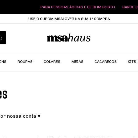
PARA PESSOAS ÁCIDAS E DE BOM GOSTO
GANHE 5% 
USE O CUPOM MSALOVER NA SUA 1ª COMPRA
ONS
ROUPAS
COLARES
MEIAS
CACARECOS
KITS
es
por nossa conta ♥