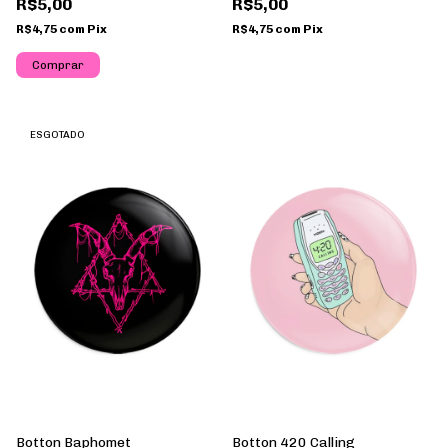
R$5,00
R$5,00
R$4,75
com
Pix
R$4,75
com
Pix
ESGOTADO
Botton Baphomet
Botton 420 Calling