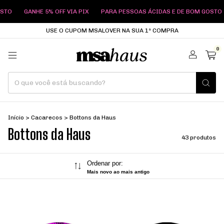
GANHE 5% OFF VIA PIX
PARA PESSOAS ÁCIDAS E DE BOM GOSTO
GANH
USE O CUPOM MSALOVER NA SUA 1ª COMPRA
0
Início
>
Cacarecos
>
Bottons da Haus
Bottons da Haus
43 produtos
Ordenar por:
Mais novo ao mais antigo