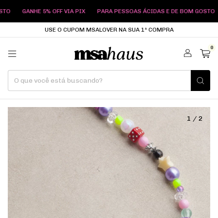
GANHE 5% OFF VIA PIX
PARA PESSOAS ÁCIDAS E DE BOM GOSTO
GANH
USE O CUPOM MSALOVER NA SUA 1ª COMPRA
0
1
/
2