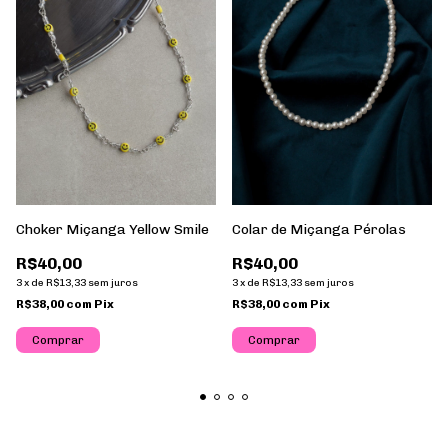
Colar de Miçanga Pérolas
Choker Miçanga Yellow Smile
R$40,00
R$40,00
3
x
de
R$13,33
sem juros
3
x
de
R$13,33
sem juros
R$38,00
com
Pix
R$38,00
com
Pix