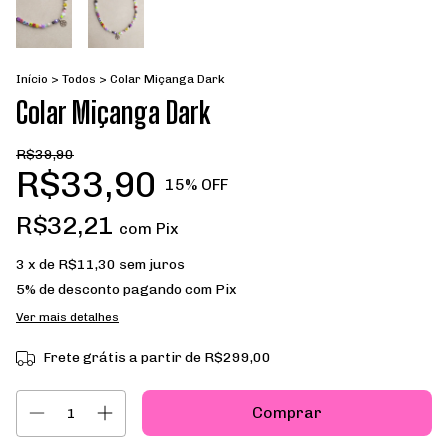
Início
>
Todos
>
Colar Miçanga Dark
Colar Miçanga Dark
R$39,90
R$33,90
15
% OFF
R$32,21
com
Pix
3
x de
R$11,30
sem juros
5% de desconto
pagando com Pix
Ver mais detalhes
Frete grátis
a partir de
R$299,00