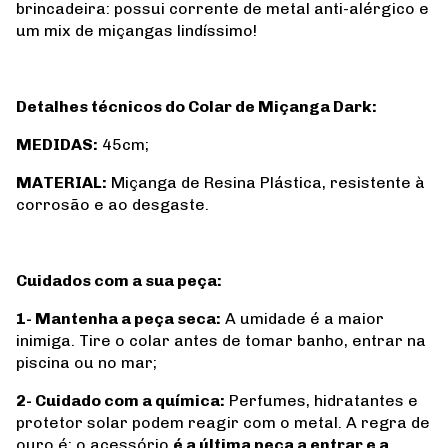
brincadeira: possui corrente de metal anti-alérgico e
um mix de miçangas lindíssimo!
Detalhes técnicos do Colar de Miçanga Dark
:
MEDIDAS:
45cm;
MATERIAL:
Miçanga de Resina Plástica, resistente à
corrosão e ao desgaste.
Cuidados com a sua peça:
1- Mantenha a peça seca:
A umidade é a maior
inimiga. Tire o colar antes de tomar banho, entrar na
piscina ou no mar;
2- Cuidado com a química:
Perfumes, hidratantes e
protetor solar podem reagir com o metal. A regra de
ouro é: o acessório
é a última peça a entrar e a