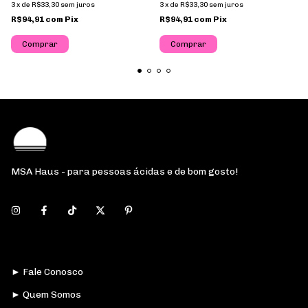
3
x
de
R$33,30
sem juros
3
x
de
R$33,30
sem juros
R$94,91
com
Pix
R$94,91
com
Pix
Comprar
Comprar
MSA Haus - para pessoas ácidas e de bom gosto!
► Fale Conosco
► Quem Somos