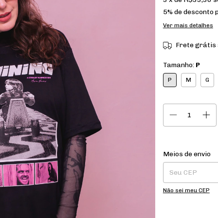
5% de desconto
p
Ver mais detalhes
Frete grátis
Tamanho:
P
P
M
G
Entregas para o CE
Meios de envio
Não sei meu CEP