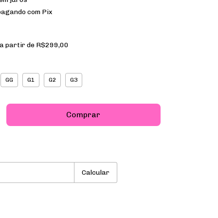
agando com Pix
a partir de
R$299,00
GG
G1
G2
G3
P:
Alterar CEP
Calcular