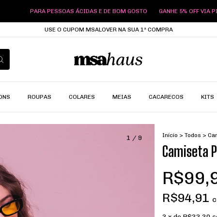
ESSOAS ÁCIDAS E DE BOM GOSTO
GANHE 5% OFF VIA PIX
PARA PESSO
USE O CUPOM MSALOVER NA SUA 1ª COMPRA
ONS
ROUPAS
COLARES
MEIAS
CACARECOS
KITS
Início
>
Todos
>
Cam
1
/
9
Camiseta P
R$99,
R$94,91
3
x de
R$33,30
s