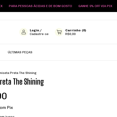
AS ÁCIDAS E DE BOM GOSTO
GANHE 5% OFF VIA PIX
PARA PESSOAS Á
Login
/
Carrinho
(
0
)
Cadastre-se
R$0,00
ÚLTIMAS PEÇAS
iseta Preta The Shining
reta The Shining
90
com
Pix
em juros