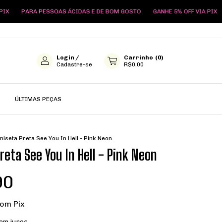
ESSOAS ÁCIDAS E DE BOM GOSTO
GANHE 5% OFF VIA PIX
PARA PESS
Login
/
Carrinho
(
0
)
Cadastre-se
R$0,00
ÚLTIMAS PEÇAS
iseta Preta See You In Hell - Pink Neon
eta See You In Hell - Pink Neon
90
com
Pix
em juros