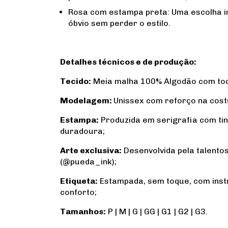
Rosa com estampa preta: Uma escolha ir
óbvio sem perder o estilo.
Detalhes técnicos e de produção:
Tecido:
Meia malha 100% Algodão com toq
Modelagem:
Unissex com reforço na cost
Estampa:
Produzida em serigrafia com tin
duradoura;
Arte exclusiva:
Desenvolvida pela talento
(@pueda_ink);
Etiqueta:
Estampada, sem toque, com inst
conforto;
Tamanhos:
P | M | G | GG | G1 | G2 | G3.