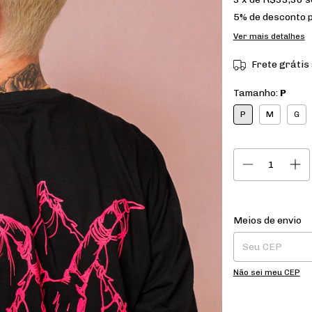
5% de desconto
p
Ver mais detalhes
Frete grátis
Tamanho:
P
P
M
G
Entregas para o CE
Meios de envio
Não sei meu CEP