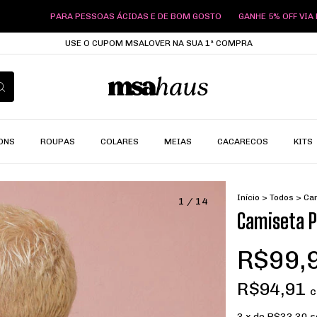
RA PESSOAS ÁCIDAS E DE BOM GOSTO
GANHE 5% OFF VIA PIX
PARA P
USE O CUPOM MSALOVER NA SUA 1ª COMPRA
ONS
ROUPAS
COLARES
MEIAS
CACARECOS
KITS
Início
>
Todos
>
Cam
1
/
14
Camiseta Pr
R$99,
R$94,91
3
x de
R$33,30
s