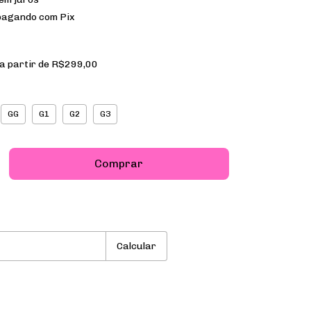
agando com Pix
a partir de
R$299,00
GG
G1
G2
G3
P:
Alterar CEP
Calcular