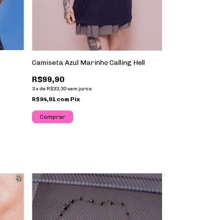
Camiseta Off-W
Camiseta Azul Marinho Calling Hell
R$99,90
R$99,90
3
x
de
R$33,30
sem j
3
x
de
R$33,30
sem juros
R$94,91
com
Pix
R$94,91
com
Pix
Comprar
Comprar