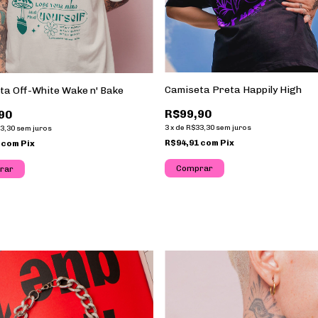
Camiseta Preta Happily High
ta Off-White Wake n' Bake
R$99,90
90
3
x
de
R$33,30
sem juros
3,30
sem juros
R$94,91
com
Pix
1
com
Pix
Comprar
rar