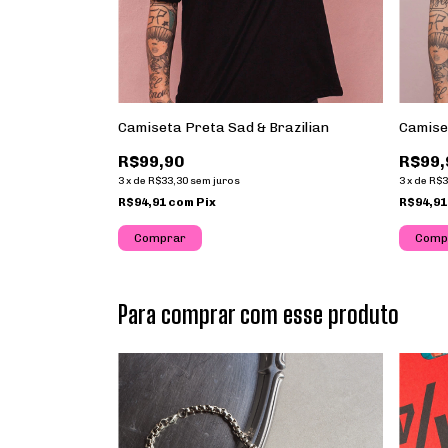
ts Me High
Camiseta Preta Sad & Brazilian
Camise
R$99,90
R$99,
3
x
de
R$33,30
sem juros
3
x
de
R$3
R$94,91
com
Pix
R$94,9
Comprar
Comp
Para comprar com esse produto