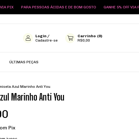
 PESSOAS ÁCIDAS E DE BOM GOSTO
GANHE 5% OFF VIA PIX
PARA PES
Login
/
Carrinho
(
0
)
Cadastre-se
R$0,00
ÚLTIMAS PEÇAS
iseta Azul Marinho Anti You
zul Marinho Anti You
90
com
Pix
em juros