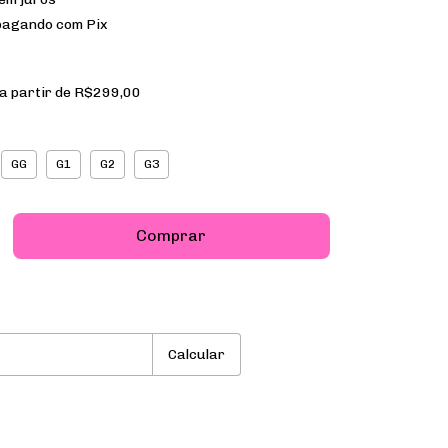
agando com Pix
a partir de
R$299,00
GG
G1
G2
G3
P:
Alterar CEP
Calcular