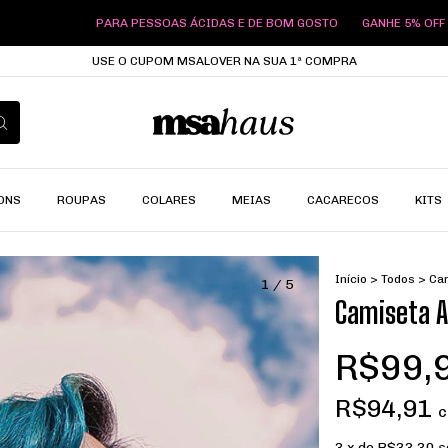
PARA PESSOAS ÁCIDAS E DE BOM GOSTO
GANHE 5% OFF VIA PIX
PARA
USE O CUPOM MSALOVER NA SUA 1ª COMPRA
ONS
ROUPAS
COLARES
MEIAS
CACARECOS
KITS
Início
>
Todos
>
Cam
1
/
5
Camiseta A
R$99,
R$94,91
3
x de
R$33,30
s