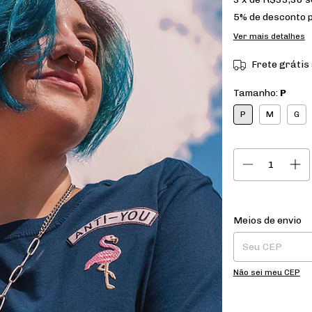
5% de desconto
p
Ver mais detalhes
Frete grátis
Tamanho:
P
P
M
G
Entregas para o CE
Meios de envio
Não sei meu CEP